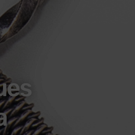
ues
a