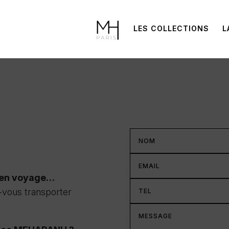
LES COLLECTIONS
L
t en voyage…
z-vous transporter