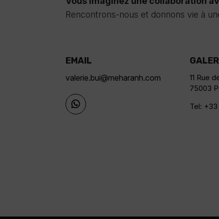
Vous imaginez une collaboration 
Rencontrons-nous et donnons vie à un
EMAIL
GALER
valerie.bui@meharanh.com
11 Rue d
75003 P
Tel: +33