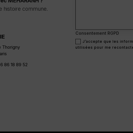
avec MEHARANH ?
e histoire commune.
Consentement RGPD
IE
J’accepte que les inform
e Thorigny
utilisées pour me recontacte
aris
 6 86 18 89 52