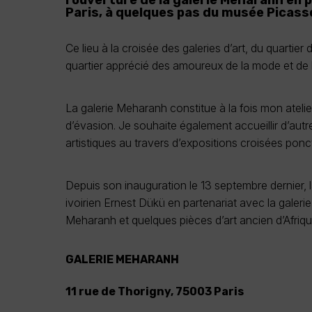
l’ouverture de la galerie Meharanh en 
Paris, à quelques pas du musée Picass
Ce lieu à la croisée des galeries d’art, du quartier
quartier apprécié des amoureux de la mode et de l
La galerie Meharanh constitue à la fois mon atelie
d’évasion. Je souhaite également accueillir d’aut
artistiques au travers d’expositions croisées ponct
Depuis son inauguration le 13 septembre dernier, l
ivoirien Ernest Dükü en partenariat avec la galeri
Meharanh et quelques pièces d’art ancien d’Afriqu
GALERIE MEHARANH
11 rue de Thorigny, 75003 Paris