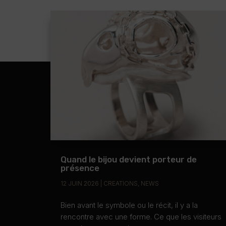
Quand le bijou devient porteur de
présence
12 JUIN 2026
|
CREATIONS
,
NEWS
Bien avant le symbole ou le récit, il y a la
rencontre avec une forme. Ce que les visiteurs