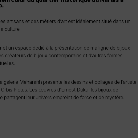
plein cœur du quartier historique du Marais à
o.
 des artisans et des métiers d’art est idéalement situé dans un
a culture.
r et un espace dédié à la présentation de ma ligne de bijoux
res créateurs de bijoux contemporains et d’autres formes
uelles.
a galerie Meharanh présente les dessins et collages de l’artiste
e Orbis Pictus. Les œuvres d’Ernest Dükü, les bijoux de
e partagent leur univers empreint de force et de mystère.