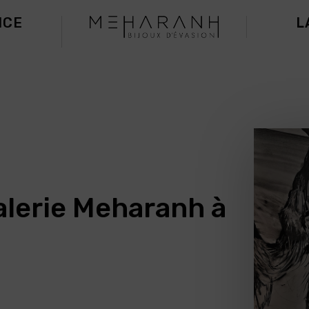
ICE
L
H
alerie Meharanh à