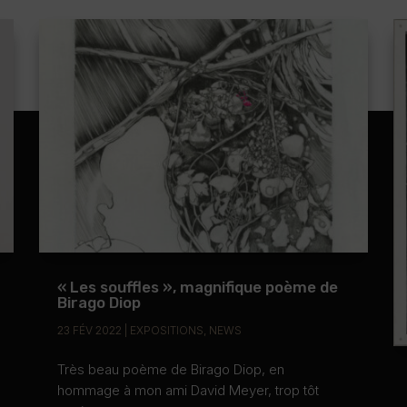
« Les souffles », magnifique poème de
Birago Diop
23 FÉV 2022
|
EXPOSITIONS
,
NEWS
Très beau poème de Birago Diop, en
hommage à mon ami David Meyer, trop tôt