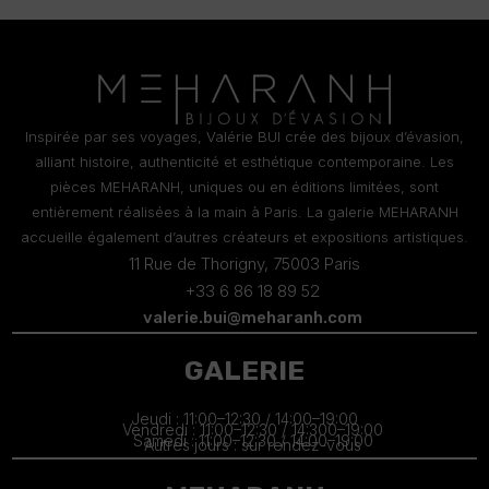
Inspirée par ses voyages, Valérie BUI crée des bijoux d’évasion,
alliant histoire, authenticité et esthétique contemporaine. Les
pièces MEHARANH, uniques ou en éditions limitées, sont
entièrement réalisées à la main à Paris. La galerie MEHARANH
accueille également d’autres créateurs et expositions artistiques.
11 Rue de Thorigny, 75003 Paris
+33 6 86 18 89 52
valerie.bui@meharanh.com
GALERIE
Jeudi : 11:00–12:30 / 14:00–19:00
Vendredi : 11:00–12:30 / 14:300–19:00
Samedi : 11:00–12:30 / 14:00–19:00
Autres jours : sur rendez-vous