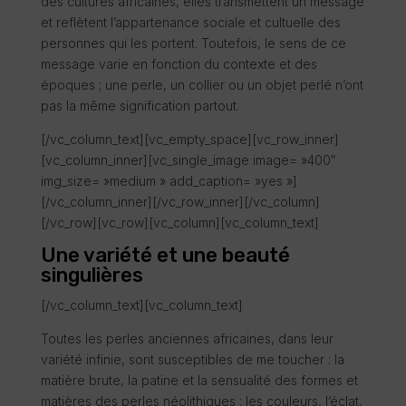
des cultures africaines, elles transmettent un message
et reflètent l’appartenance sociale et cultuelle des
personnes qui les portent. Toutefois, le sens de ce
message varie en fonction du contexte et des
époques ; une perle, un collier ou un objet perlé n’ont
pas la même signification partout.
[/vc_column_text][vc_empty_space][vc_row_inner]
[vc_column_inner][vc_single_image image= »400″
img_size= »medium » add_caption= »yes »]
[/vc_column_inner][/vc_row_inner][/vc_column]
[/vc_row][vc_row][vc_column][vc_column_text]
Une variété et une beauté
singulières
[/vc_column_text][vc_column_text]
Toutes les perles anciennes africaines, dans leur
variété infinie, sont susceptibles de me toucher : la
matière brute, la patine et la sensualité des formes et
matières des perles néolithiques ; les couleurs, l’éclat,