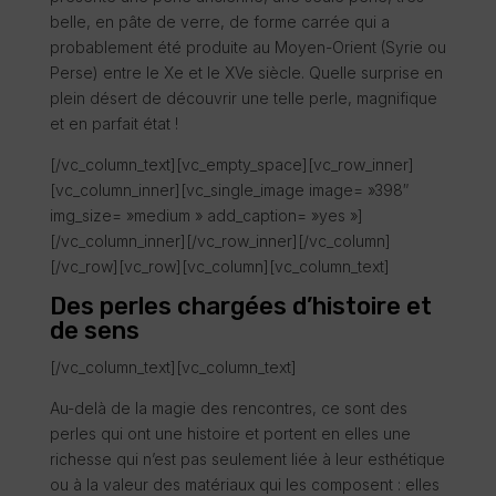
belle, en pâte de verre, de forme carrée qui a
probablement été produite au Moyen-Orient (Syrie ou
Perse) entre le Xe et le XVe siècle. Quelle surprise en
plein désert de découvrir une telle perle, magnifique
et en parfait état !
[/vc_column_text][vc_empty_space][vc_row_inner]
[vc_column_inner][vc_single_image image= »398″
img_size= »medium » add_caption= »yes »]
[/vc_column_inner][/vc_row_inner][/vc_column]
[/vc_row][vc_row][vc_column][vc_column_text]
Des perles chargées d’histoire et
de sens
[/vc_column_text][vc_column_text]
Au-delà de la magie des rencontres, ce sont des
perles qui ont une histoire et portent en elles une
richesse qui n’est pas seulement liée à leur esthétique
ou à la valeur des matériaux qui les composent : elles