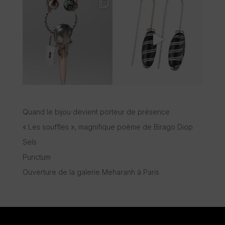
Quand le bijou devient porteur de présence
« Les souffles », magnifique poème de Birago Diop
Sels
Punctum
Ouverture de la galerie Meharanh à Paris