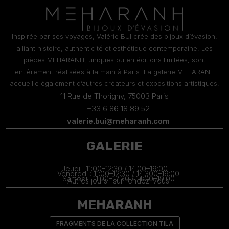
Inspirée par ses voyages, Valérie BUI crée des bijoux d’évasion,
alliant histoire, authenticité et esthétique contemporaine. Les
pièces MEHARANH, uniques ou en éditions limitées, sont
entièrement réalisées à la main à Paris. La galerie MEHARANH
accueille également d’autres créateurs et expositions artistiques.
11 Rue de Thorigny, 75003 Paris
+33 6 86 18 89 52
valerie.bui@meharanh.com
GALERIE
Jeudi : 11:00–12:30 / 14:00–19:00
Vendredi : 11:00–12:30 / 14:300–19:00
Samedi : 11:00–12:30 / 14:00–19:00
Autres jours : sur rendez-vous
MEHARANH
FRAGMENTS DE LA COLLECTION TILA