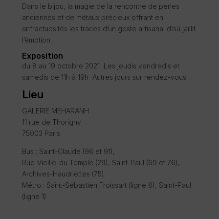
Dans le bijou, la magie de la rencontre de perles
anciennes et de métaux précieux offrant en
anfractuosités les traces d’un geste artisanal d’où jaillit
l’émotion.
Exposition
du 8 au 19 octobre 2021 Les jeudis vendredis et
samedis de 11h à 19h Autres jours sur rendez-vous.
Lieu
GALERIE MEHARANH
11 rue de Thorigny
75003 Paris
Bus : Saint-Claude (96 et 91),
Rue-Vieille-du-Temple (29), Saint-Paul (69 et 76),
Archives-Haudriettes (75)
Métro : Saint-Sébastien Froissart (ligne 8), Saint-Paul
(ligne 1)