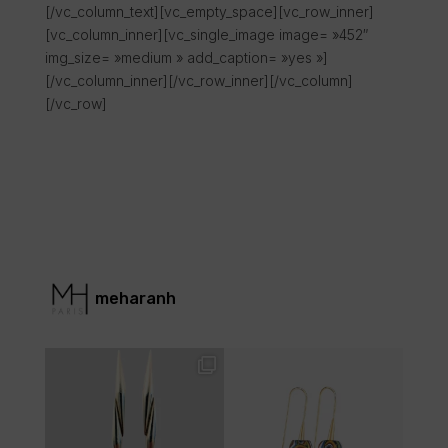
[/vc_column_text][vc_empty_space][vc_row_inner]
[vc_column_inner][vc_single_image image= »452″
img_size= »medium » add_caption= »yes »]
[/vc_column_inner][/vc_row_inner][/vc_column]
[/vc_row]
meharanh