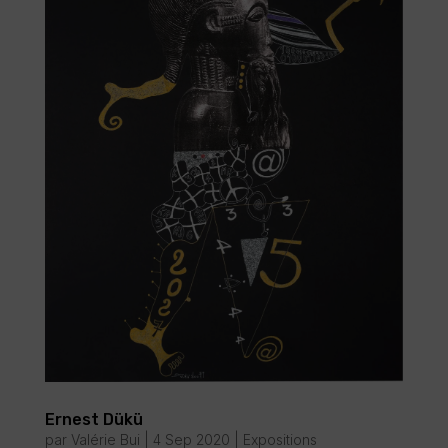
Ernest Dükü
par
Valérie Bui
|
4 Sep 2020
|
Expositions