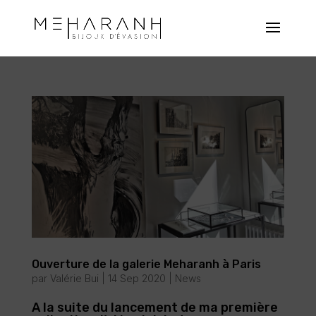
Ouverture de la galerie Meharanh à Paris
par
Valérie Bui
|
14 Sep 2020
|
News
A la suite du lancement de ma première