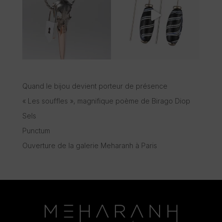
Quand le bijou devient porteur de présence
« Les souffles », magnifique poème de Birago Diop
Sels
Punctum
Ouverture de la galerie Meharanh à Paris