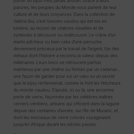
porter un bijou n’est jamais anodin. Grâce à leurs
parures, les peuples du Monde nous parlent de leur
culture et de leurs croyances. Dans la collection de
Valérie Bui, c’est l’univers vaudou qui est mis en
lumière, au moyen de citations visuelles et de
symboles à découvrir ou redécouvrir. Le crâne d’un
martin-pêcheur ou bien celui d’une perruche
deviennent précieux par le travail de l’argent, l’un des
métaux dont l’histoire a reconnu la valeur depuis des
millénaires. Leurs becs se retrouvent parfois
maintenus par une chaîne ou fermés par un cadenas…
une façon de garder pour soi un vœu ou un secret
que le bijou renfermerait, comme le font les féticheurs
du monde vaudou. S’ajoute, ici ou là, une ancienne
perle de verre, façonnée par les célèbres maîtres
verriers vénitiens, artisans qui officient dans la lagune
depuis des centaines d’année, sur l’île de Murano, et
dont les morceaux de verre colorés voyageaient
jusqu’en Afrique durant les siècles passés.